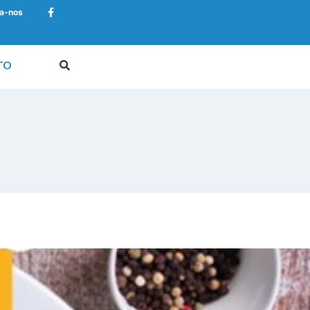
a-nos
TO