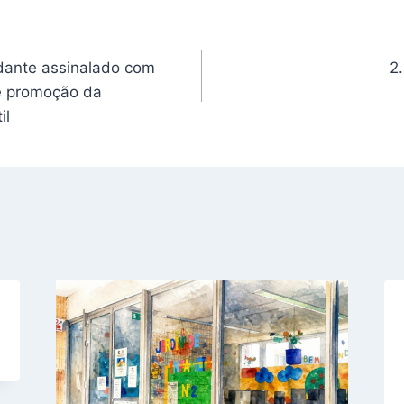
dante assinalado com
2
e promoção da
il