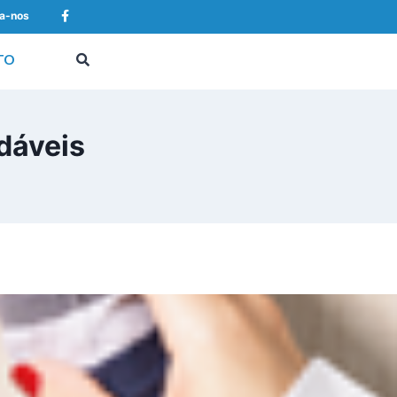
a-nos
TO
dáveis