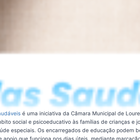
audáveis
é uma iniciativa da Câmara Municipal de Loures
ito social e psicoeducativo às famílias de crianças e 
úde especiais. Os encarregados de educação podem be
e apoio que funciona nos dias úteis, mediante marcação