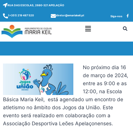
RUA DAS ESCOLAS, 2680-321 APELAÇÃO
(+351) 219 487 520
diretor@emariakeil.pt
Siga-nos
No próximo dia 16
de março de 2024,
entre as 9:00 e as
12:00, na Escola
Básica Maria Keil, está agendado um encontro de
atletismo no âmbito dos Jogos da União. Este
evento será realizado em colaboração com a
Associação Desportiva Leões Apelaçonenses.